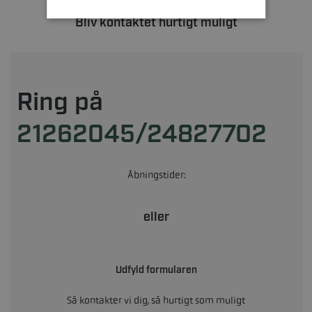
Bliv kontaktet hurtigt muligt
Ring på
21262045/24827702
Åbningstider:
eller
Udfyld formularen
Så kontakter vi dig, så hurtigt som muligt