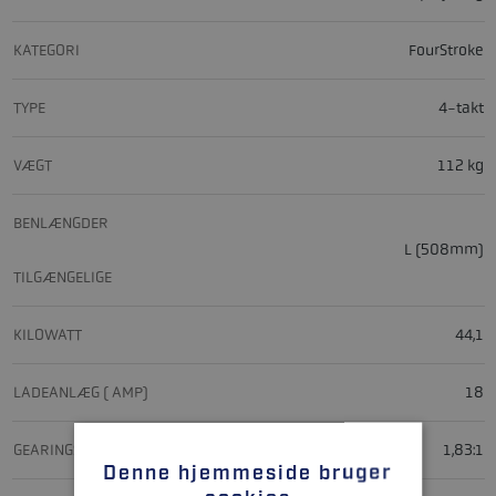
KATEGORI
FourStroke
TYPE
4-takt
VÆGT
112 kg
BENLÆNGDER
L (508mm)
TILGÆNGELIGE
KILOWATT
44,1
LADEANLÆG ( AMP)
18
GEARINGSFORHOLD
1,83:1
Denne hjemmeside bruger