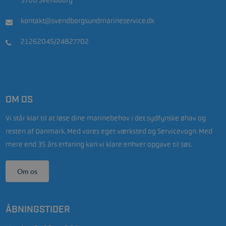
5700 Svendborg
kontakt@svendborgsundmarineservice.dk
21262045/24827702
OM OS
Vi står klar til at løse dine marinebehov i det sydfynske øhav og
resten af Danmark. Med vores eget værksted og Servicevogn. Med
mere end 35 års erfaring kan vi klare enhver opgave til søs.
Om os
ÅBNINGSTIDER