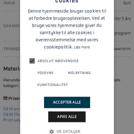
cookies
FARVE
Sort
Denne hjemmeside bruger cookies til
at forbedre brugeroplevelsen. Ved at
2 års reklamationsret, mulighed for 5 års
bruge vores hjemmeside giver du
GARANTI
samtykke til alle cookies i
garantiprogram
overensstemmelse med vores
cookiepolitik.
Læs mere
TRIMINDSTILLINGER
Powertrim
ABSOLUT NØDVENDIGE
Materiale
YDEEVNE
MÅLRETNING
Herunder finder du prislister og/eller brochurer, for produktets
FUNKTIONALITET
kategori.
Priser
ACCEPTER ALLE
Gå til prisliste (PDF)
Gå til Overpack-prisliste (PDF)
AFVIS ALLE
Print salgsopstilling for Mercury F 60 ELPT EFI
VIS DETALJER