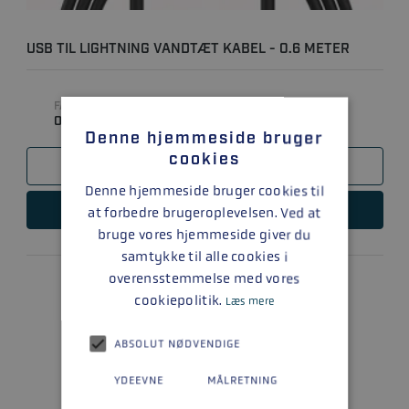
USB TIL LIGHTNING VANDTÆT KABEL - 0.6 METER
FABRIKAT
0
Denne hjemmeside bruger
cookies
SAMMENLIGN
Denne hjemmeside bruger cookies til
LÆS MERE
at forbedre brugeroplevelsen. Ved at
bruge vores hjemmeside giver du
samtykke til alle cookies i
overensstemmelse med vores
cookiepolitik.
Læs mere
ABSOLUT NØDVENDIGE
YDEEVNE
MÅLRETNING