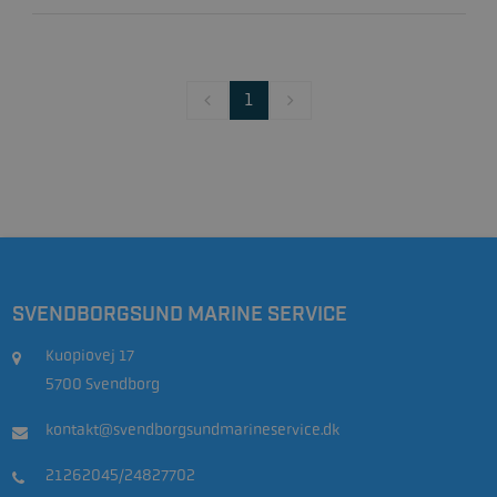
1
SVENDBORGSUND MARINE SERVICE
Kuopiovej 17
5700 Svendborg
kontakt@svendborgsundmarineservice.dk
21262045/24827702