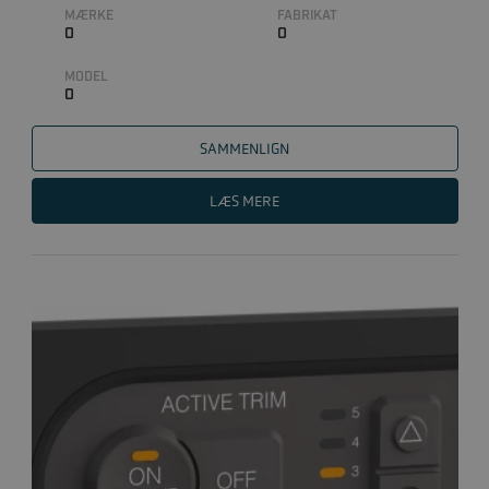
MÆRKE
FABRIKAT
0
0
MODEL
0
SAMMENLIGN
LÆS MERE