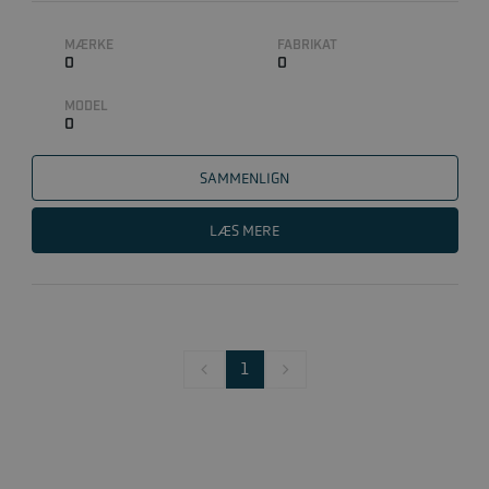
INSTALLATION
MÆRKE
FABRIKAT
0
0
MODEL
0
SAMMENLIGN
LÆS MERE
1