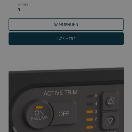
MODEL
0
SAMMENLIGN
LÆS MERE