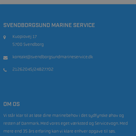
SVENDBORGSUND MARINE SERVICE
Kuopiovej 17
5700 Svendborg
kontakt@svendborgsundmarineservice.dk
21262045/24827702
OM OS
Vi står klar til at løse dine marinebehov i det sydfynske øhav og
resten af Danmark. Med vores eget værksted og Servicevogn. Med
mere end 35 års erfaring kan vi klare enhver opgave til søs.