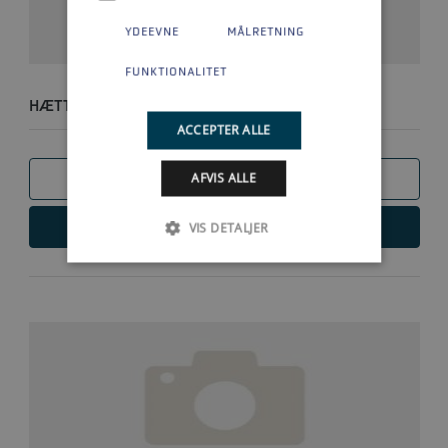
YDEEVNE
MÅLRETNING
FUNKTIONALITET
HÆTTE
ACCEPTER ALLE
AFVIS ALLE
SAMMENLIGN
LÆS MERE
VIS DETALJER