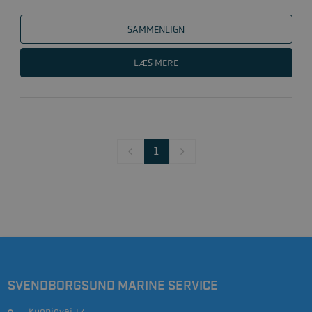
SAMMENLIGN
LÆS MERE
1
SVENDBORGSUND MARINE SERVICE
Kuopiovej 17