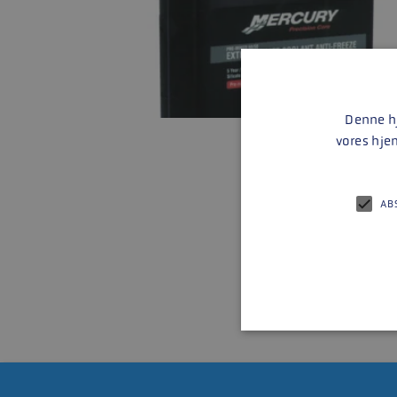
Denne hj
vores hje
AB