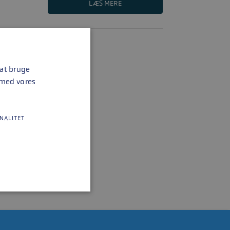
LÆS MERE
 at bruge
 med vores
NALITET