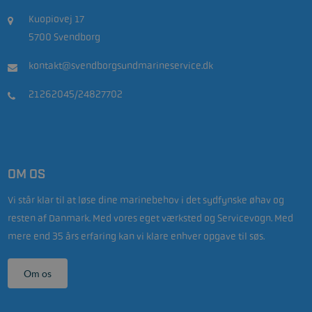
Kuopiovej 17
5700 Svendborg
kontakt@svendborgsundmarineservice.dk
21262045/24827702
OM OS
Vi står klar til at løse dine marinebehov i det sydfynske øhav og
resten af Danmark. Med vores eget værksted og Servicevogn. Med
mere end 35 års erfaring kan vi klare enhver opgave til søs.
Om os