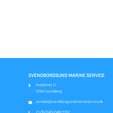
SVENDBORGSUND MARINE SERVICE
Kuopiovej 17
5700 Svendborg
kontakt@svendborgsundmarineservice.dk
21262045/24827702