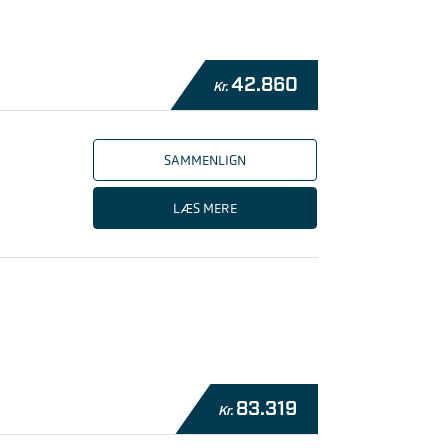
42.860
Kr.
SAMMENLIGN
LÆS MERE
83.319
Kr.