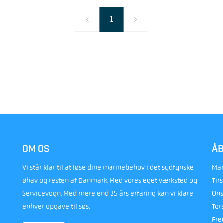
1
OM OS
ÅB
Vi står klar til at løse dine marinebehov i det sydfynske
Man
øhav og resten af Danmark. Med vores eget værksted og
Tir
Servicevogn. Med mere end 35 års erfaring kan vi klare
Ons
enhver opgave til søs.
Tor
Fre