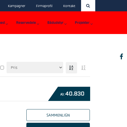
Kampagner
Firmaprofil
Kontakt
ked
Reservedele
Bådudstyr
Projekter
40.830
Kr.
SAMMENLIGN