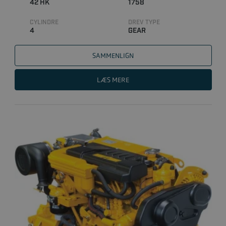
42 HK
1758
CYLINDRE
DREV TYPE
4
GEAR
SAMMENLIGN
LÆS MERE