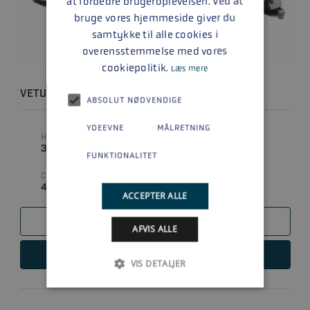
at forbedre brugeroplevelsen. Ved at
bruge vores hjemmeside giver du
samtykke til alle cookies i
overensstemmelse med vores
cookiepolitik.
Læs mere
VETUS M4.35
ABSOLUT NØDVENDIGE
YDEEVNE
MÅLRETNING
HK
CYLINDERVOLUMEN
33 HK
1500
FUNKTIONALITET
CYLINDRE
DREV TYPE
4
GEAR
ACCEPTER ALLE
SAMMENLIGN
AFVIS ALLE
LÆS MERE
VIS DETALJER