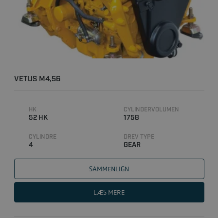
VETUS M4,56
HK
CYLINDERVOLUMEN
52 HK
1758
CYLINDRE
DREV TYPE
4
GEAR
SAMMENLIGN
LÆS MERE