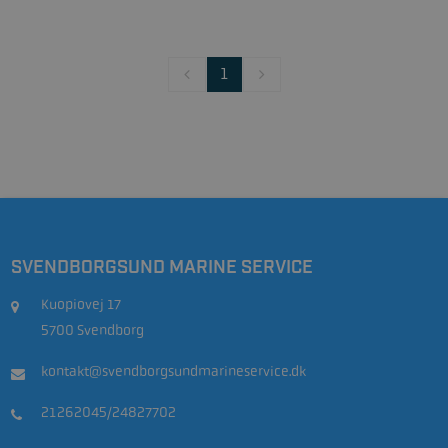
1
SVENDBORGSUND MARINE SERVICE
Kuopiovej 17
5700 Svendborg
kontakt@svendborgsundmarineservice.dk
21262045/24827702