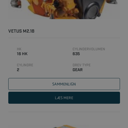
VETUS M2.18
HK
CYLINDERVOLUMEN
16 HK
635
CYLINDRE
DREV TYPE
2
GEAR
SAMMENLIGN
LÆS MERE