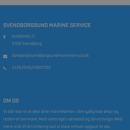
SVENDBORGSUND MARINE SERVICE
Kuopiovej 17
5700 Svendborg
kontakt@svendborgsundmarineservice.dk
21262045/24827702
OM OS
Vi står klar til at løse dine marinebehov i det sydfynske øhav og
resten af Danmark. Med vores eget værksted og Servicevogn. Med
mere end 35 års erfaring kan vi klare enhver opgave til søs.