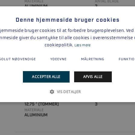
MATERIALE
ANTAL BLADE
ALUMINIUM
3
STIGNING
23
Denne hjemmeside bruger cookies
emmeside bruger cookies til at forbedre brugeroplevelsen. Ved
mmeside giver du samtykke til alle cookies i overensstemmelse
cookiepolitik.
Læs mere
SOLUT NØDVENDIGE
YDEEVNE
MÅLRETNING
FUNKTIO
BLACKMAX 12 3/4 X 21 RH
ACCEPTER ALLE
AFVIS ALLE
VARENUMMER
STIGNING
77348A45
21 " (TOMMER)
VIS DETALJER
DIAMETER
ANTAL BLADE
12.75 " (TOMMER)
3
MATERIALE
ALUMINIUM