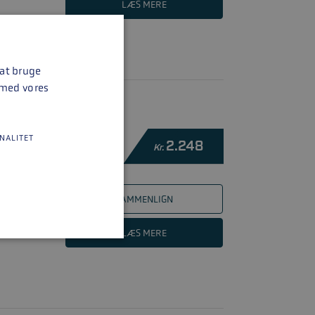
LÆS MERE
 at bruge
 med vores
NALITET
2.248
Kr.
SAMMENLIGN
LÆS MERE