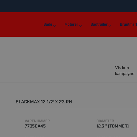
Både
Motorer
Bådtrailer
Brugtmar
Vis kun
kampagne
BLACKMAX 12 1/2 X 23 RH
VARENUMMER
DIAMETER
77350A45
12.5 " (TOMMER)