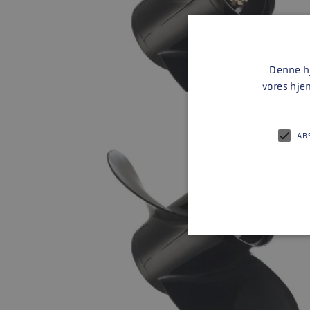
Denne hj
vores hje
AB