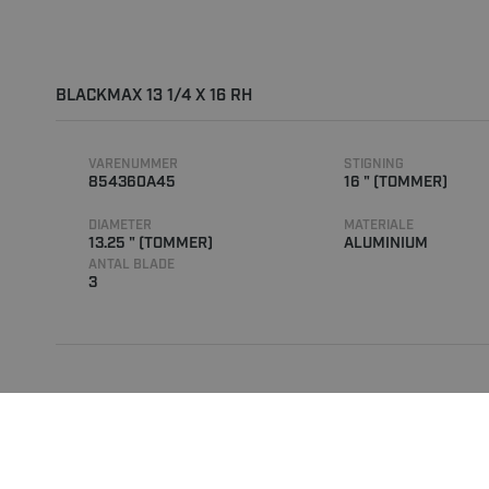
BLACKMAX 13 1/4 X 16 RH
VARENUMMER
STIGNING
854360A45
16 " (TOMMER)
DIAMETER
MATERIALE
13.25 " (TOMMER)
ALUMINIUM
ANTAL BLADE
3
BLACKMAX 13 1/4 X 17 RH