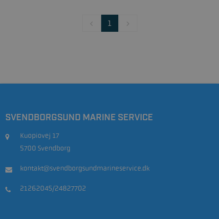
1
SVENDBORGSUND MARINE SERVICE
Kuopiovej 17
5700 Svendborg
kontakt@svendborgsundmarineservice.dk
21262045/24827702