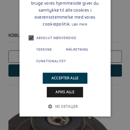
bruge vores hjemmeside giver du
samtykke til alle cookies i
overensstemmelse med vores
cookiepolitik.
Læs mere
KOBLING V8
ABSOLUT NØDVENDIGE
YDEEVNE
MÅLRETNING
SAMMENLIGN
FUNKTIONALITET
LÆS MERE
ACCEPTER ALLE
AFVIS ALLE
VIS DETALJER