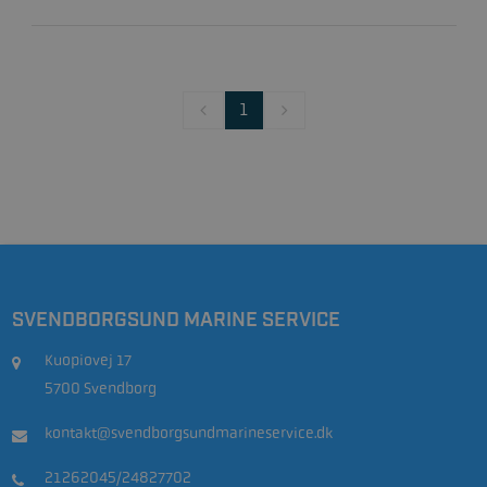
1
SVENDBORGSUND MARINE SERVICE
Kuopiovej 17
5700 Svendborg
kontakt@svendborgsundmarineservice.dk
21262045/24827702