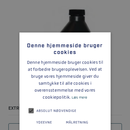
Denne hjemmeside bruger
cookies
Denne hjemmeside bruger cookies til
at forbedre brugeroplevelsen. Ved at
bruge vores hjemmeside giver du
samtykke til alle cookies i
overensstemmelse med vores
cookiepolitik.
Læs mere
EXTREME PERFORMANCE GEAR LUBE 1L
ABSOLUT NØDVENDIGE
YDEEVNE
MÅLRETNING
SAMMENLIGN