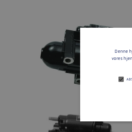
Denne hj
vores hje
AB