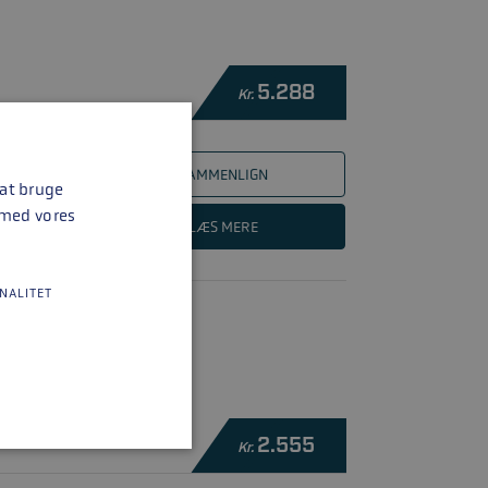
5.288
Kr.
SAMMENLIGN
 at bruge
 med vores
LÆS MERE
NALITET
2.555
Kr.