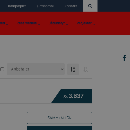
Kampagner
Firmaprofil
Kontakt
ked
Reservedele
Bådudstyr
Projekter
3.637
Kr.
SAMMENLIGN