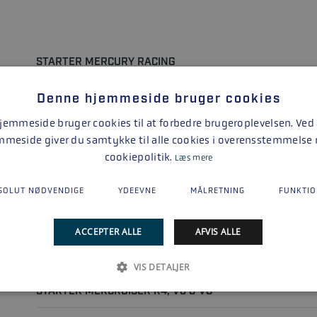
STARTER MERCURY RACING
Denne hjemmeside bruger cookies
emmeside bruger cookies til at forbedre brugeroplevelsen. Ved
mmeside giver du samtykke til alle cookies i overensstemmelse
cookiepolitik.
Læs mere
SOLUT NØDVENDIGE
YDEEVNE
MÅLRETNING
FUNKTIO
ACCEPTER ALLE
AFVIS ALLE
VIS DETALJER
STARTER MERCRUISER R4, V6 & V8