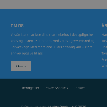
OM OS
ÅB
Vi står klar til at løse dine marinebehov i det sydfynske
Man
øhav og resten af Danmark. Med vores eget værksted og
Tir
Servicevogn. Med mere end 35 års erfaring kan vi klare
Ons
enhver opgave til søs.
Tor
Fre
Wee
Om os
Betingelser
Privatlivspolitik
Cookies
© Svendborgsund Marine Service ApS, 2026