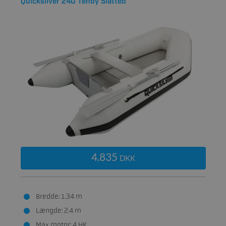
Quicksilver 240 Tendy Slatted
4.835
DKK
Bredde: 1.34 m
Længde: 2.4 m
Max motor: 4 HK