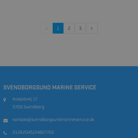
1
2
3
SVENDBORGSUND MARINE SERVICE
Kuopiovej 17
5700 Svendborg
kontakt@svendborgsundmarineservice.dk
21262045/24827702