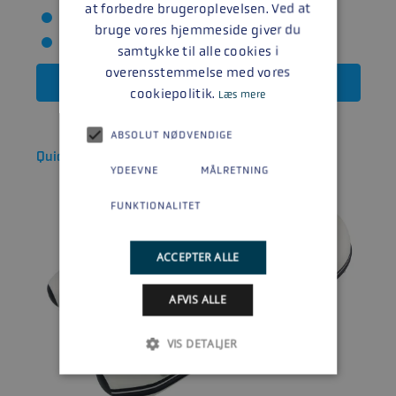
at forbedre brugeroplevelsen. Ved at
Længde: 2.49 m
bruge vores hjemmeside giver du
Max motor: 8 HK
samtykke til alle cookies i
overensstemmelse med vores
Læs mere
cookiepolitik.
Læs mere
ABSOLUT NØDVENDIGE
Quicksilver 300 Air Deck
YDEEVNE
MÅLRETNING
FUNKTIONALITET
ACCEPTER ALLE
AFVIS ALLE
VIS DETALJER