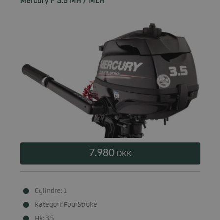
Mercury F 3.5 MH / MLH
7.980
DKK
Cylindre: 1
Kategori: FourStroke
Hk: 3.5