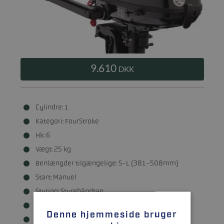
9.610
DKK
Cylindre: 1
Kategori: FourStroke
Hk: 6
Vægt: 25 kg
Benlængder tilgængelige: S-L (381-508mm)
Start: Manuel
Styring: Styrehåndtag
Brændstofsystem: Karburator
Denne hjemmeside bruger
Trimindstillinger: 6 manuelle