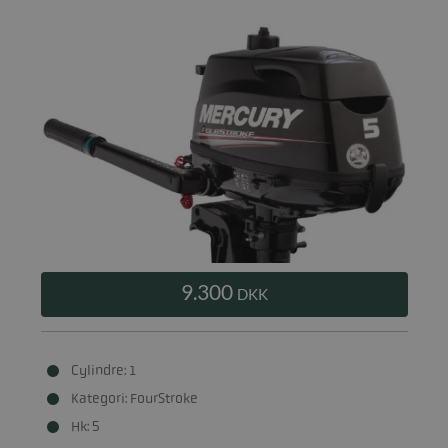
9.300
DKK
Cylindre: 1
Kategori: FourStroke
Hk: 5