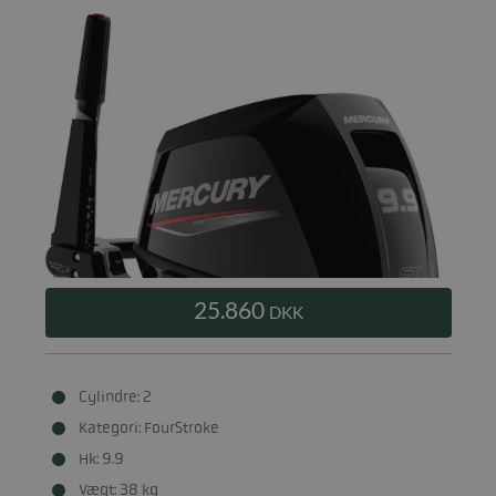
25.860
DKK
Cylindre: 2
Kategori: FourStroke
Hk: 9.9
Vægt: 38 kg