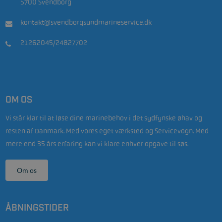
5700 Svendborg
kontakt@svendborgsundmarineservice.dk
21262045/24827702
OM OS
Vi står klar til at løse dine marinebehov i det sydfynske øhav og
resten af Danmark. Med vores eget værksted og Servicevogn. Med
mere end 35 års erfaring kan vi klare enhver opgave til søs.
Om os
ÅBNINGSTIDER