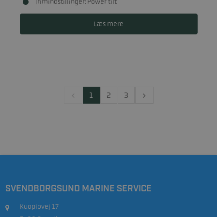
Trimindstillinger: Power tilt
Læs mere
1
2
3
SVENDBORGSUND MARINE SERVICE
Kuopiovej 17