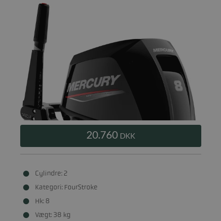
20.760
DKK
Cylindre: 2
Kategori: FourStroke
Hk: 8
Vægt: 38 kg