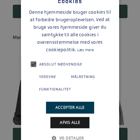
cookies
Læs mere
Denne hjemmeside bruger cookies til
at forbedre brugeroplevelsen. Ved at
bruge vores hjemmeside giver du
samtykke til alle cookies i
Mercury F 8 EH / ELH EFI
overensstemmelse med vores
cookiepolitik.
Læs mere
ABSOLUT NØDVENDIGE
YDEEVNE
MÅLRETNING
FUNKTIONALITET
ACCEPTER ALLE
AFVIS ALLE
24.580
DKK
VIS DETALJER