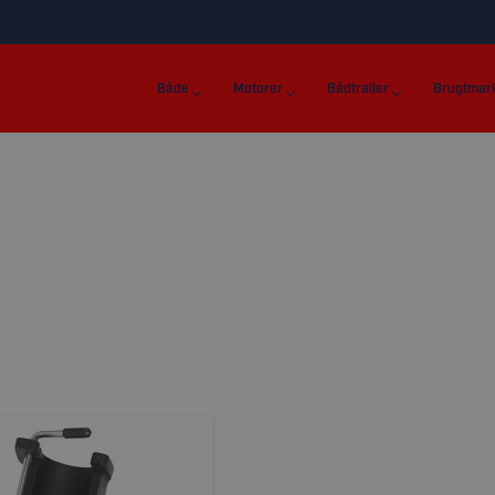
Både
Motorer
Bådtrailer
Brugtmar