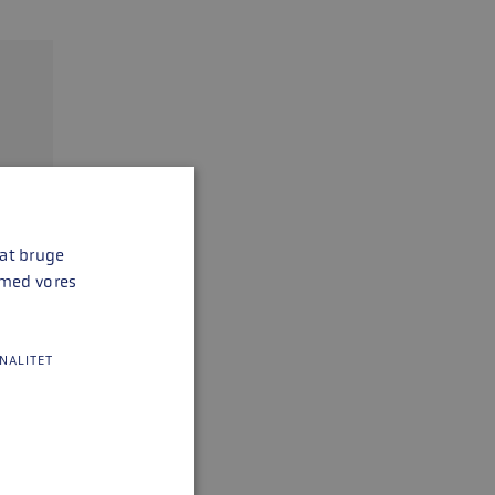
 at bruge
 med vores
NALITET