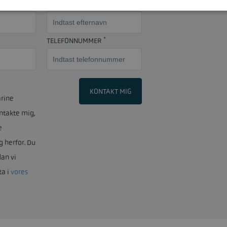
EFTERNAVN
*
TELEFONNUMMER
KONTAKT MIG
rine
ntakte mig,
e
g herfor. Du
an vi
ta i
vores