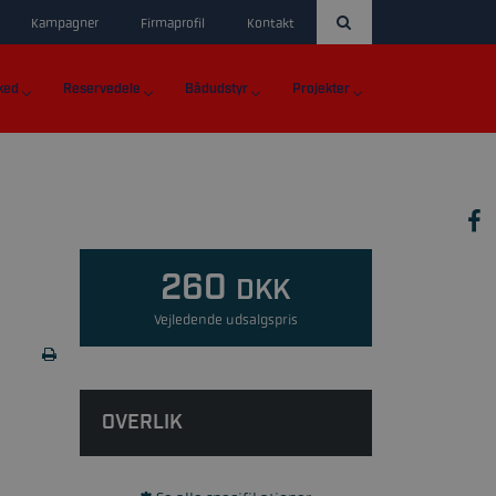
Kampagner
Firmaprofil
Kontakt
ked
Reservedele
Bådudstyr
Projekter
260
DKK
Vejledende udsalgspris
OVERLIK