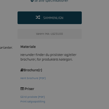
Se alle specifikationer
SAMMENLIGN
Varenr: MA-L623100
Materiale
arianter.
Herunder finder du prislister og/eller
brochurer, for produktets kategori.
Brochure(r)
Hent brochure (PDF)
Priser
Gå til prisliste (PDF)
Print salgsopstilling