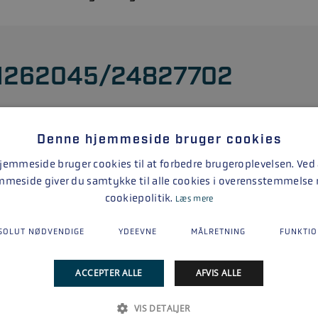
1262045/24827702
Åbningstider:
Denne hjemmeside bruger cookies
eller
emmeside bruger cookies til at forbedre brugeroplevelsen. Ved
mmeside giver du samtykke til alle cookies i overensstemmelse
cookiepolitik.
Læs mere
Udfyld formularen
SOLUT NØDVENDIGE
YDEEVNE
MÅLRETNING
FUNKTIO
akter vi dig, så hurtigt som muligt
ACCEPTER ALLE
AFVIS ALLE
VIS DETALJER