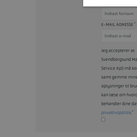
FORNAVN
*
E-MAIL ADRESSE
Jeg accepterer at
Svendborgsund Ma
Service ApS må ko
samt gemme min
oplysninger til bru
kan læse om hvord
behandler dine da
*
privatlivspolitik
.