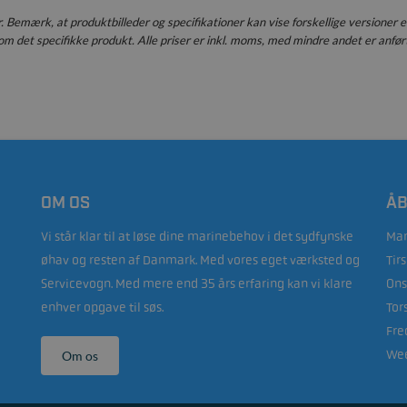
er. Bemærk, at produktbilleder og specifikationer kan vise forskellige versioner e
m det specifikke produkt. Alle priser er inkl. moms, med mindre andet er anført
OM OS
ÅB
Vi står klar til at løse dine marinebehov i det sydfynske
Man
øhav og resten af Danmark. Med vores eget værksted og
Tir
Servicevogn. Med mere end 35 års erfaring kan vi klare
Ons
enhver opgave til søs.
Tor
Fre
Wee
Om os