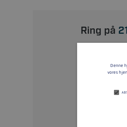
Ring på
2
Denne hj
vores hje
AB
Så kont
POSTNUMMER