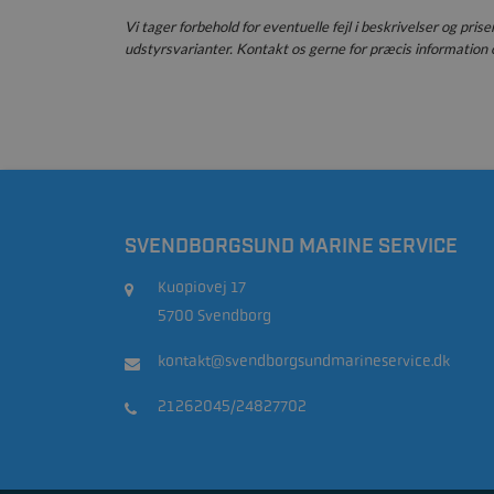
Vi tager forbehold for eventuelle fejl i beskrivelser og pris
udstyrsvarianter. Kontakt os gerne for præcis information o
SVENDBORGSUND MARINE SERVICE
Kuopiovej 17
5700 Svendborg
kontakt@svendborgsundmarineservice.dk
21262045/24827702