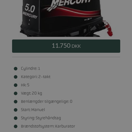
11.750
DKK
Cylindre: 1
Kategori: 2-takt
Hk: 5
Vægt: 20 kg
Benlængder tilgængelige: 0
Start: Manuel
Styring: Styrehåndtag
Brændstofsystem: Karburator