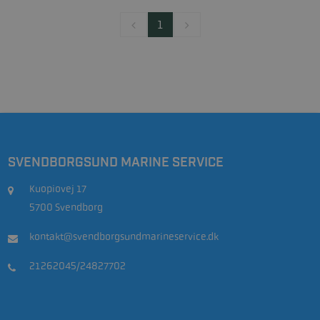
1
SVENDBORGSUND MARINE SERVICE
Kuopiovej 17
5700 Svendborg
kontakt@svendborgsundmarineservice.dk
21262045/24827702