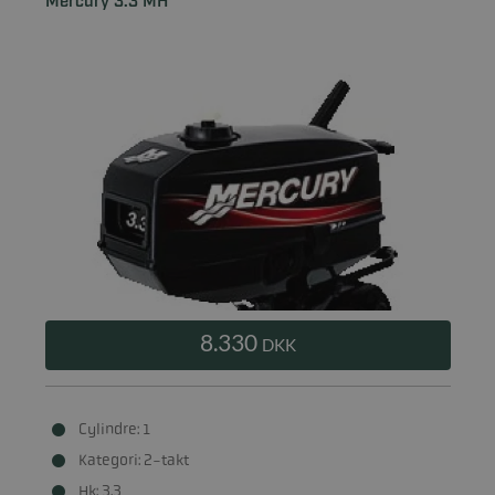
Mercury 3.3 MH
8.330
DKK
Cylindre: 1
Kategori: 2-takt
Hk: 3.3