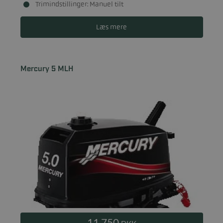
Trimindstillinger: Manuel tilt
Læs mere
Mercury 5 MLH
11.750