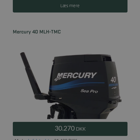
Læs mere
Mercury 40 MLH-TMC
30.270
DKK