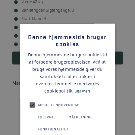
Vægt: 42 kg
Benlængder tilgængelige: 0
Start: Manuel
Styring: Styrehåndtag
Brændstofsystem: Karburator
Denne hjemmeside bruger
cookies
Trimindstillinger: Manuel tilt
Denne hjemmeside bruger cookies til
Læs mere
at forbedre brugeroplevelsen. Ved at
bruge vores hjemmeside giver du
samtykke til alle cookies i
Mercury 25 MH SeaPro
overensstemmelse med vores
cookiepolitik.
Læs mere
ABSOLUT NØDVENDIGE
YDEEVNE
MÅLRETNING
FUNKTIONALITET